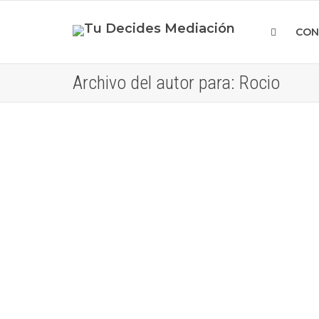
CON
Archivo del autor para: Rocio
Nuestros mayores
Se define “mayor” como una persona
de edad avanzada. La Organización
de las Naciones Unidas (ONU),
considera anciano o...
Leer más
0
likes