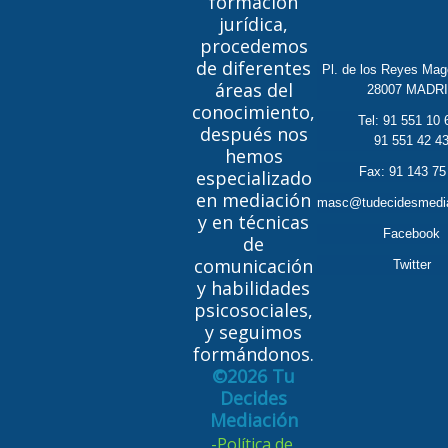
formación
jurídica,
procedemos
de diferentes
Pl. de los Reyes Mag
áreas del
28007 MADR
conocimiento,
Tel:
91 551 10 
después nos
91 551 42 4
hemos
Fax: 91 143 75
especializado
en mediación
masc@tudecidesmedi
y en técnicas
Facebook
de
comunicación
Twitter
y habilidades
psicosociales,
y seguimos
formándonos.
©2026 Tu
Decides
Mediación
-Política de