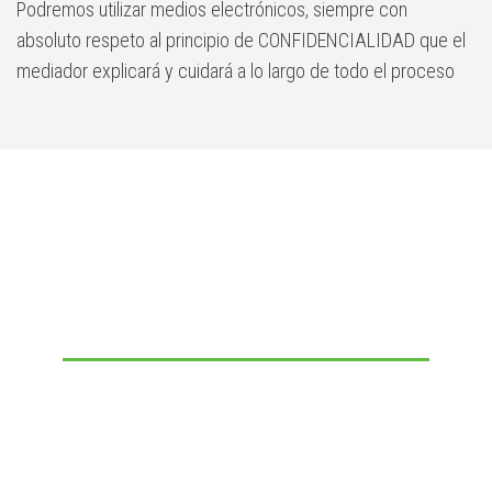
Podremos utilizar medios electrónicos, siempre con
absoluto respeto al principio de CONFIDENCIALIDAD que el
mediador explicará y cuidará a lo largo de todo el proceso
¿Tienes alguna pregunta
más?
Puedes contactar con nosotros:
Envíanos tus consultas sin ningún compromiso a través de