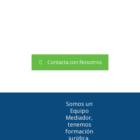
cualquiera de nuestros medios de contacto o rellena el
formulario y te atenderemos encantados.
Tel: 91 551 10 63 / 91 551 42 43 / 91 858 88 98
info@tudecidesmediacion.com
Contacta con Nosotros
Somos un
Equipo
Mediador,
tenemos
formación
jurídica,