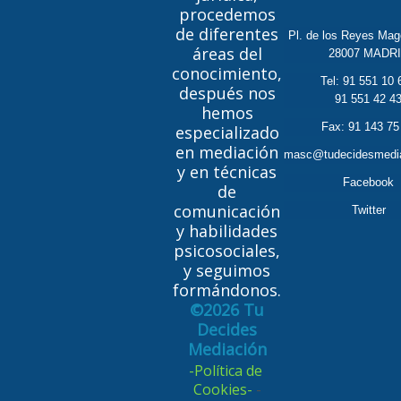
procedemos
de diferentes
Pl. de los Reyes Mag
áreas del
28007 MADR
conocimiento,
Tel:
91 551 10 
después nos
91 551 42 4
hemos
Fax: 91 143 75
especializado
en mediación
masc@tudecidesmedi
y en técnicas
Facebook
de
comunicación
Twitter
y habilidades
psicosociales,
y seguimos
formándonos.
©2026 Tu
Decides
Mediación
-Política de
Cookies-
-