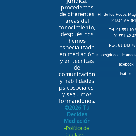
jurídica,
procedemos
de diferentes
Pl. de los Reyes Mag
áreas del
28007 MADR
conocimiento,
Tel:
91 551 10 
después nos
91 551 42 4
hemos
Fax: 91 143 75
especializado
en mediación
masc@tudecidesmedi
y en técnicas
Facebook
de
comunicación
Twitter
y habilidades
psicosociales,
y seguimos
formándonos.
©2026 Tu
Decides
Mediación
-Política de
Cookies-
-